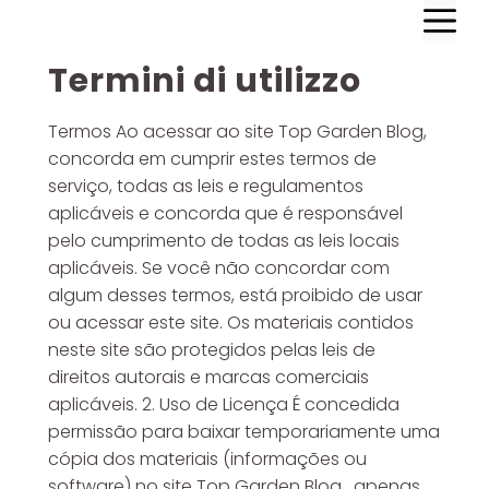
M
Vai
al
contenuto
Termini di utilizzo
Termos Ao acessar ao site Top Garden Blog,
concorda em cumprir estes termos de
serviço, todas as leis e regulamentos
aplicáveis ​​e concorda que é responsável
pelo cumprimento de todas as leis locais
aplicáveis. Se você não concordar com
algum desses termos, está proibido de usar
ou acessar este site. Os materiais contidos
neste site são protegidos pelas leis de
direitos autorais e marcas comerciais
aplicáveis. 2. Uso de Licença É concedida
permissão para baixar temporariamente uma
cópia dos materiais (informações ou
software) no site Top Garden Blog , apenas