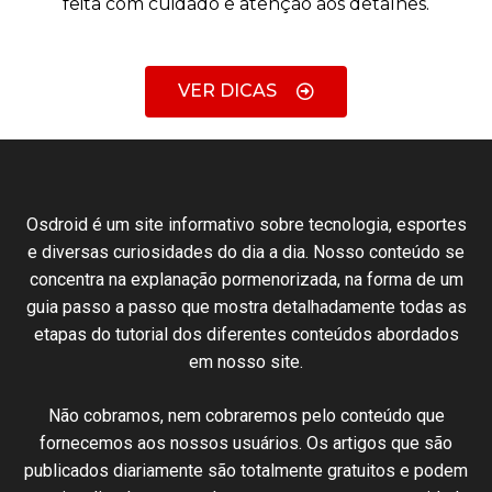
feita com cuidado e atenção aos detalhes.
VER DICAS
Osdroid é um
site
informativo sobre
tecnologia
, esportes
e
diversas
curiosidades
do dia a dia.
Nosso
conteúdo
se
concentra
na
explanação
pormenorizada
,
na
forma de um
guia
passo
a passo
que
mostra
detalhadamente
todas
as
etapas
do
tutorial
dos diferentes
conteúdos
abordados
em nosso
site
.
N
ão cobramos,
nem
cobraremos
pelo conteúdo
que
fornecemos
aos nossos
usuários
.
Os artigos
que
são
publicados
diariamente são
totalmente
gratuitos e podem